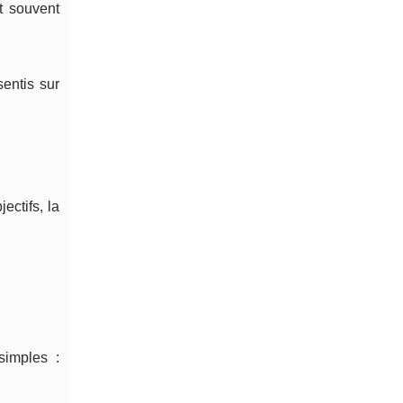
st souvent
sentis sur
ctifs, la
.
simples :