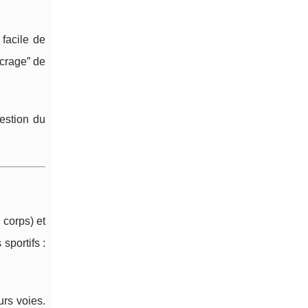
 facile de
ncrage” de
gestion du
corps) et
sportifs :
urs voies.