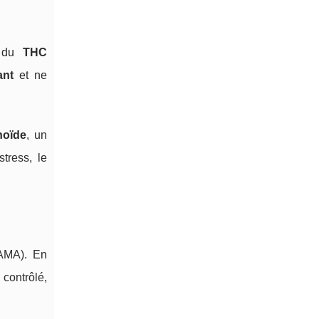
t du
THC
ant
et ne
noïde
, un
tress, le
(AMA). En
 contrôlé,