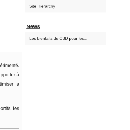
Site Hierarchy
News
Les bienfaits du CBD pour les...
périmenté.
pporter à
timiser la
rtifs, les