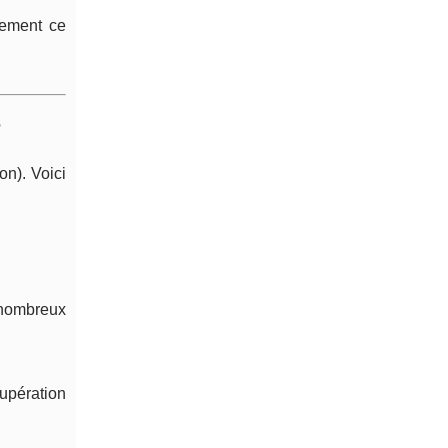
tement ce
s
on). Voici
 nombreux
cupération